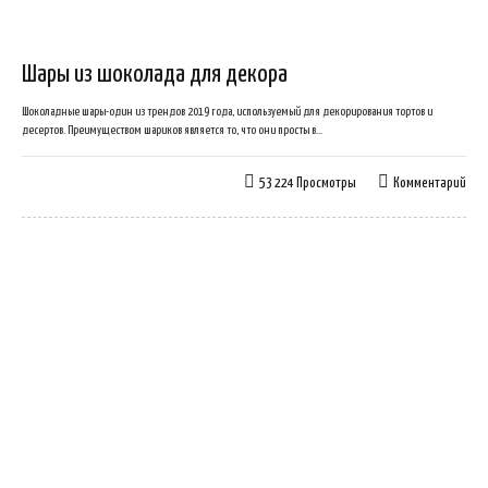
Шары из шоколада для декора
Шоколадные шары-один из трендов 2019 года, используемый для декорирования тортов и
десертов. Преимуществом шариков является то, что они просты в...
53 224 Просмотры
Комментарий