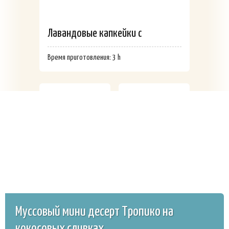
Лавандовые капкейки с
лимонным курдом
Время приготовления: 3 h
Швейцарская
Капкейки
меренга
красный
бархат с
малиновым
Муссовый мини десерт Тропико на
Зефир манго-
конфитюром
кокосовых сливках