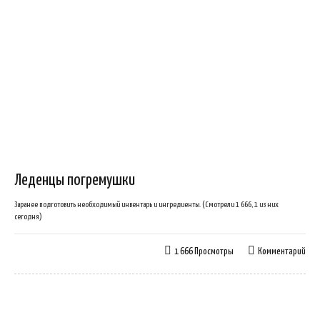
Леденцы погремушки
Заранее подготовить необходимый инвентарь и ингредиенты. (Смотрели 1 666, 1 из них
сегодня)
1 666 Просмотры
Комментарий