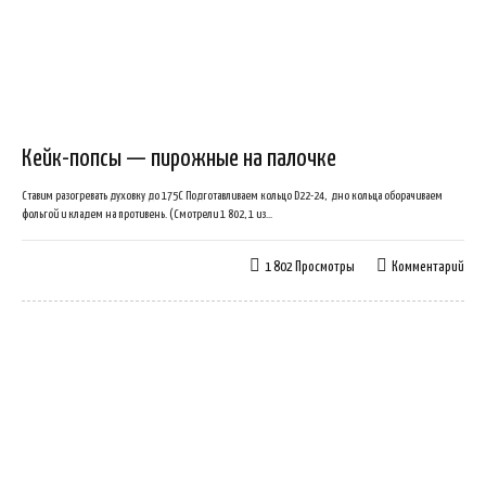
Кейк-попсы — пирожные на палочке
Ставим разогревать духовку до 175С Подготавливаем кольцо D22-24, дно кольца оборачиваем
фольгой и кладем на противень. (Смотрели 1 802, 1 из...
1 802 Просмотры
Комментарий