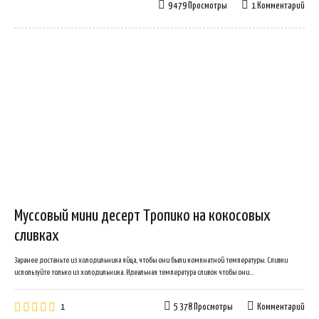
9 479 Просмотры
1 Комментарий
Муссовый мини десерт Тропико на кокосовых
сливках
Заранее достаньте из холодильника яйца, чтобы они были компнатной температуры. Сливки
используйте только из холодильника. Идеальная температура сливок чтобы они...
1
5 378 Просмотры
Комментарий