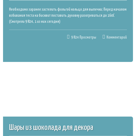
— пирожные
стаканчиках
Необходимо заранее застелить фольгой кольцо для выпечки; Перед началом
на палочке
красный
взбивания теста на бисквит поставить духовку разогреваться до 160С
бархат с
(Смотрели 9 824, 1 из них сегодня)
вишневым
конфи
9 824 Просмотры
Комментарий
Ванильное эскимо — пирожное
на палочке
Шары из шоколада для декора
Время приготовления: 85 мин