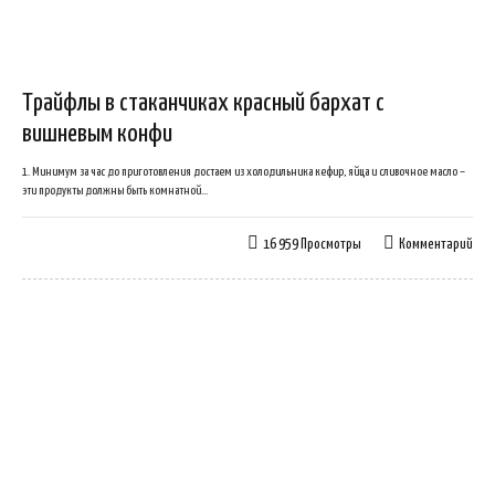
Трайфлы в стаканчиках красный бархат с
вишневым конфи
1. Минимум за час до приготовления достаем из холодильника кефир, яйца и сливочное масло –
эти продукты должны быть комнатной...
16 959 Просмотры
Комментарий