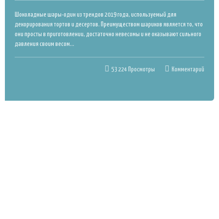
Шоколадные шары-один из трендов 2019 года, используемый для
декорирования тортов и десертов. Преимуществом шариков является то, что
они просты в приготовлении, достаточно невесомы и не оказывают сильного
давления своим весом...
53 224 Просмотры
Комментарий