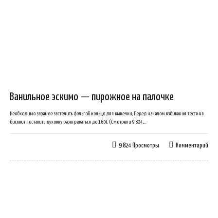
Ванильное эскимо — пирожное на палочке
Необходимо заранее застелить фольгой кольцо для выпечки; Перед началом взбивания теста на
бисквит поставить духовку разогреваться до 160С (Смотрели 9 824,...
9 824 Просмотры
Комментарий