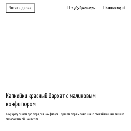
Читать далее
2 965 Просмотры
Комментарий
Капкейки красный бархат с малиновым
конфитюром
Хочу сразу сказать про пюре для конфитюра – сделать пюре можно как из свежей малины, так и из
замороженной. Поместить...