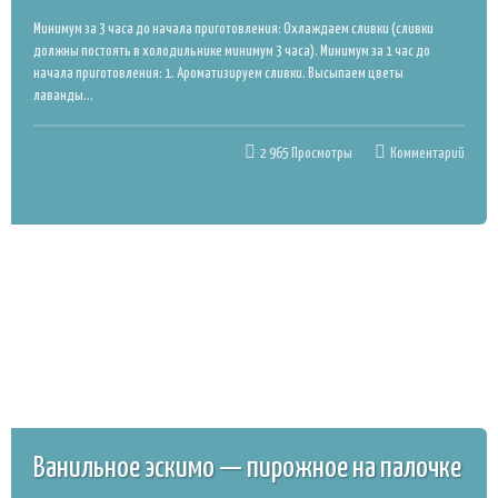
Муссовый мини десерт Тропико
на кокосовых сливках
Минимум за 3 часа до начала приготовления: Охлаждаем сливки (сливки
должны постоять в холодильнике минимум 3 часа). Минимум за 1 час до
Время приготовления: 160
начала приготовления: 1. Ароматизируем сливки. Высыпаем цветы
лаванды...
Шары из
2 965 Просмотры
Комментарий
шоколада для
декора
Шоколад
Ванильное эскимо — пирожное на палочке
Кейк-попсы
Трайфлы в